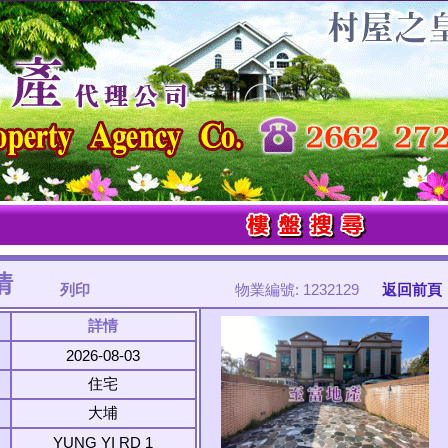
情
列印
物業編號: 1232129
返回前頁
詳情
2026-08-03
住宅
大埔
YUNG YI RD 1