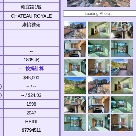
雍宜路1號
CHATEAU ROYALE
雍怡雅苑
--
1805 呎
--
按揭計算
$45,000
)
-- / --
)
-- / $24.93
1998
2047
HEIDI
97794511