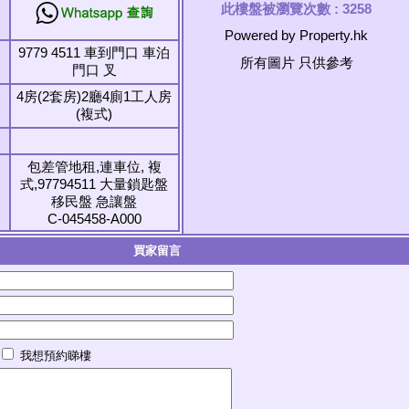
此樓盤被瀏覽次數 :
3258
Powered by Property.hk
9779 4511 車到門口 車泊
所有圖片 只供參考
門口 叉
4房(2套房)2廳4廁1工人房
(複式)
包差管地租,連車位, 複
式,97794511 大量鎖匙盤
移民盤 急讓盤
C-045458-A000
買家留言
我想預約睇樓