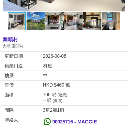
圍頭村
大埔,圍頭村
更新日期
2026-08-08
物業用途
村屋
樓層
中
售價
HKD $460 萬
面積
700 呎
(建築)
-- 呎
(實用)
間隔
3房2廳1廁
聯絡人
90925716 - MAGGIE