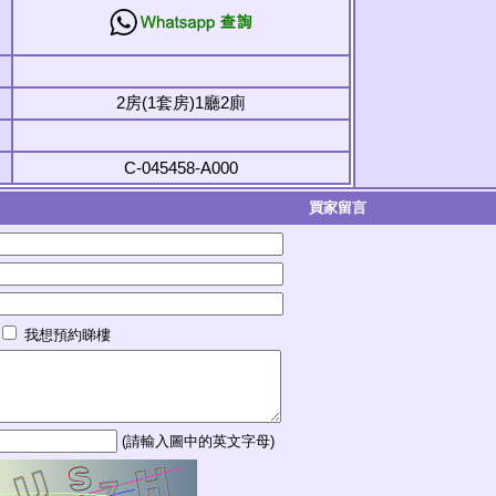
2房(1套房)1廳2廁
C-045458-A000
買家留言
我想預約睇樓
(請輸入圖中的英文字母)