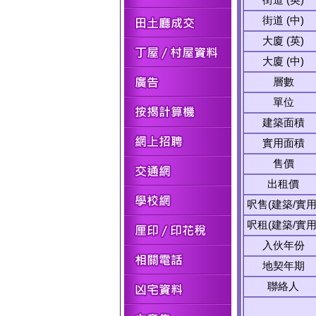
街道 (中)
大廈 (英)
大廈 (中)
層數
單位
建築面積
實用面積
售價
出租價
呎售(建築/實用
呎租(建築/實用
入伙年份
地契年期
聯絡人