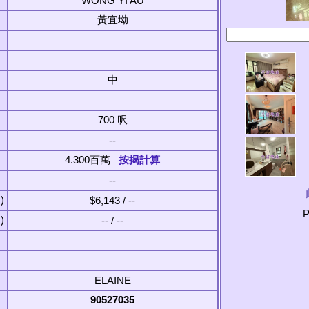
WONG YI AU
黃宜坳
中
700 呎
--
4.300百萬
按揭計算
--
)
$6,143 / --
P
)
-- / --
ELAINE
90527035