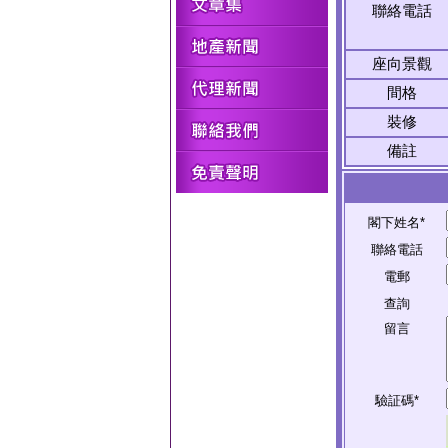
聯絡電話
座向景觀
間格
裝修
備註
閣下姓名*
聯絡電話
電郵
查詢
留言
驗証碼*