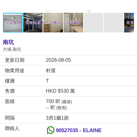
南坑
大埔,南坑
更新日期
2026-08-05
物業用途
村屋
樓層
T
售價
HKD $530 萬
面積
700 呎
(建築)
-- 呎
(實用)
間隔
3房1廳1廁
聯絡人
90527035 - ELAINE