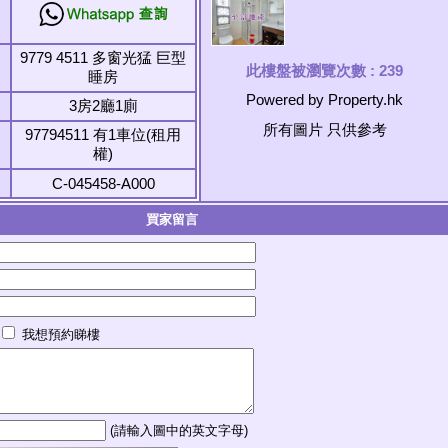
9779 4511 多窗光猛 巨型
此樓盤被瀏覽次數 :
239
睡房
Powered by Property.hk
3房2廳1廁
所有圖片 只供參考
97794511 有1車位(租用
權)
C-045458-A000
買家留言
我想預約睇樓
(請輸入圖中的英文字母)