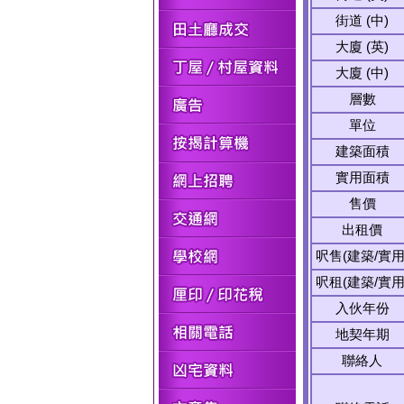
街道 (中)
大廈 (英)
大廈 (中)
層數
單位
建築面積
實用面積
售價
出租價
呎售(建築/實用
呎租(建築/實用
入伙年份
地契年期
聯絡人