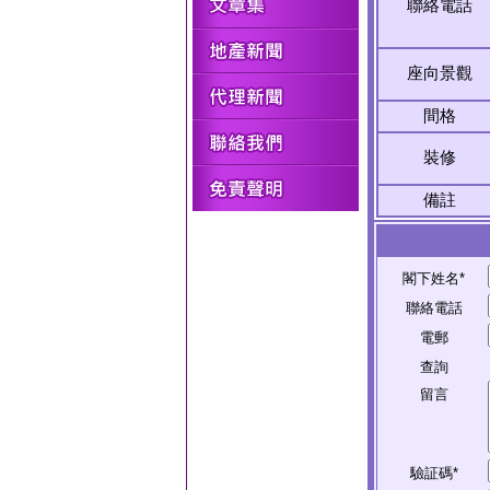
聯絡電話
座向景觀
間格
裝修
備註
閣下姓名*
聯絡電話
電郵
查詢
留言
驗証碼*