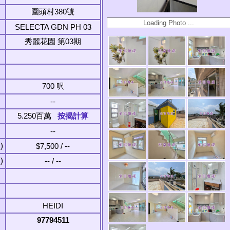
圍頭村380號
SELECTA GDN PH 03
秀麗花園 第03期
700 呎
--
5.250百萬
按揭計算
--
)
$7,500 / --
)
-- / --
HEIDI
97794511