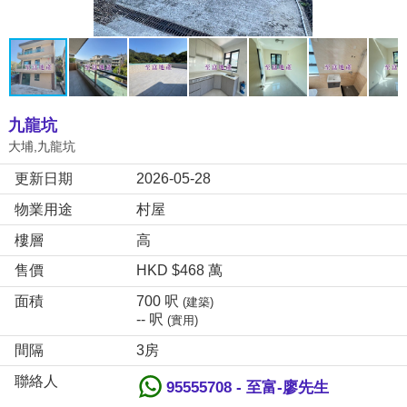
九龍坑
大埔,九龍坑
更新日期
2026-05-28
物業用途
村屋
樓層
高
售價
HKD $468 萬
面積
700 呎
(建築)
-- 呎
(實用)
間隔
3房
聯絡人
95555708 - 至富-廖先生