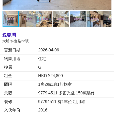
逸瓏灣
大埔,科進路23號
更新日期
2026-04-06
物業用途
住宅
樓層
G
租金
HKD $24,800
間隔
1房2廳1廁1貯物室
景觀
9779 4511 多窗光猛 150萬裝修
裝修
97794511 有1車位 租用權
入伙年份
2016