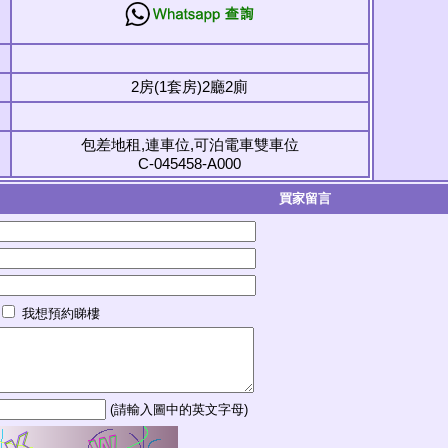
2房(1套房)2廳2廁
包差地租,連車位,可泊電車雙車位
C-045458-A000
買家留言
我想預約睇樓
(請輸入圖中的英文字母)