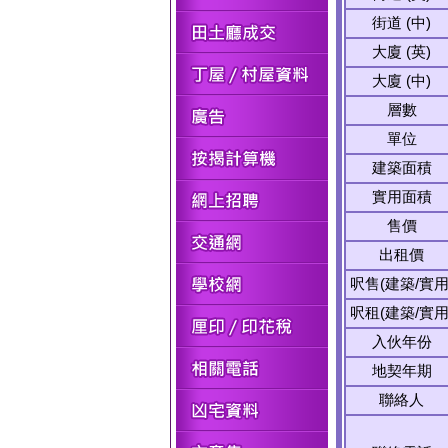
街道 (中)
大廈 (英)
大廈 (中)
層數
單位
建築面積
實用面積
售價
出租價
呎售(建築/實用
呎租(建築/實用
入伙年份
地契年期
聯絡人