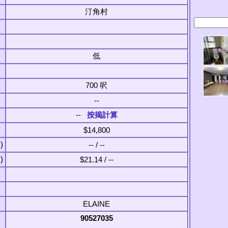
汀角村
低
700 呎
--
--
按揭計算
$14,800
)
-- / --
)
$21.14 / --
ELAINE
90527035