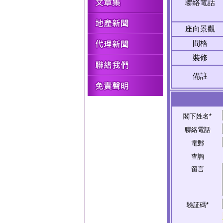
聯絡電話
座向景觀
間格
裝修
備註
閣下姓名*
聯絡電話
電郵
查詢
留言
驗証碼*