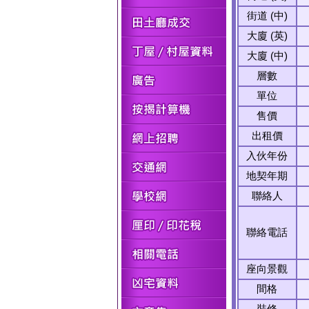
街道 (中)
大廈 (英)
大廈 (中)
層數
單位
售價
出租價
入伙年份
地契年期
聯絡人
聯絡電話
座向景觀
間格
裝修