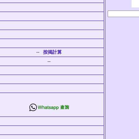
--
按揭計算
--