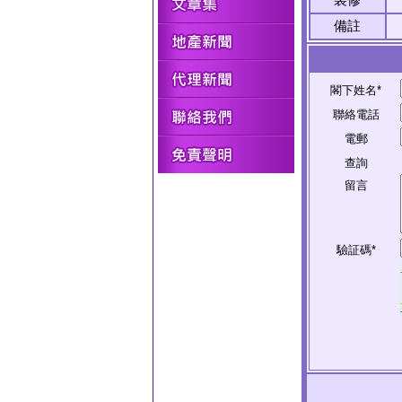
備註
閣下姓名*
聯絡電話
電郵
查詢
留言
驗証碼*