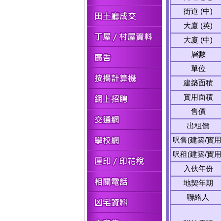
街道 (中)
大廈 (英)
大廈 (中)
層數
單位
建築面積
實用面積
售價
出租價
呎售(建築/實用
呎租(建築/實用
入伙年份
地契年期
聯絡人