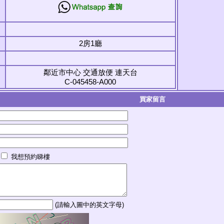
2房1廳
鄰近市中心 交通放便 連天台
C-045458-A000
買家留言
我想預約睇樓
(請輸入圖中的英文字母)