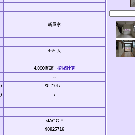
新屋家
465 呎
--
4.080百萬
按揭計算
--
)
$8,774 / --
)
-- / --
MAGGIE
90925716