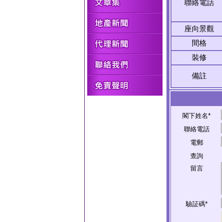
聯絡電話
座向景觀
間格
裝修
備註
閣下姓名*
聯絡電話
電郵
查詢
留言
驗証碼*