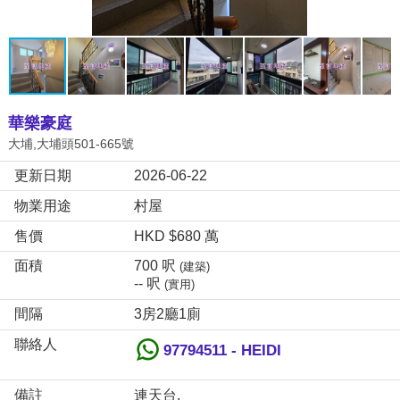
華樂豪庭
大埔,大埔頭501-665號
更新日期
2026-06-22
物業用途
村屋
售價
HKD $680 萬
面積
700 呎
(建築)
-- 呎
(實用)
間隔
3房2廳1廁
聯絡人
97794511 - HEIDI
備註
連天台,