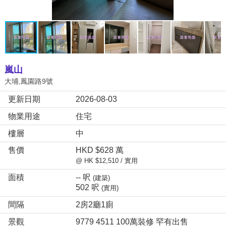
嵐山
大埔,鳳園路9號
更新日期
2026-08-03
物業用途
住宅
樓層
中
售價
HKD $628 萬
@ HK $12,510 / 實用
面積
-- 呎
(建築)
502 呎
(實用)
間隔
2房2廳1廁
景觀
9779 4511 100萬裝修 罕有出售