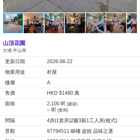
山頂花園
大埔,半山洲
更新日期
2026-06-22
物業用途
村屋
樓層
A
售價
HKD $1480 萬
面積
2,100 呎
(建築)
-- 呎
(實用)
間隔
4房(1套房)2廳3廁1工人房(複式)
景觀
97794511 睇樓 超靚 品味之選