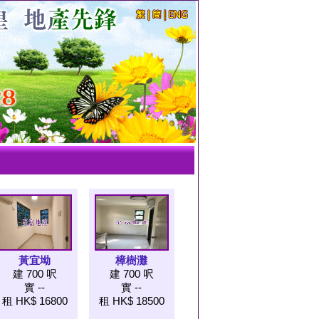
黃宜坳
樟樹灘
建 700 呎
建 700 呎
實 --
實 --
租 HK$ 16800
租 HK$ 18500