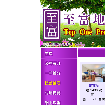
黃宜坳
建 1400 呎
實 --
售 11.600 百