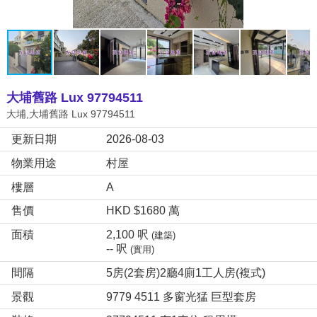
大埔舊路 Lux 97794511
大埔,大埔舊路 Lux 97794511
更新日期
2026-08-03
物業用途
村屋
樓層
A
售價
HKD $1680 萬
面積
2,100 呎
(建築)
-- 呎
(實用)
間隔
5房(2套房)2廳4廁1工人房(複式)
景觀
9779 4511 多窗光猛 巨型套房