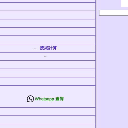
--
按揭計算
--