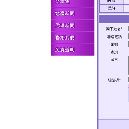
備註
閣下姓名*
聯絡電話
電郵
查詢
留言
驗証碼*