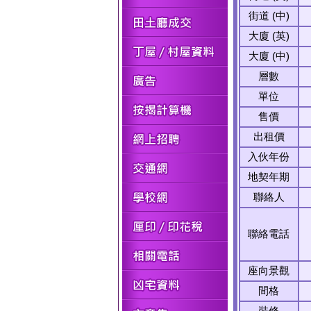
街道 (中)
大廈 (英)
大廈 (中)
層數
單位
售價
出租價
入伙年份
地契年期
聯絡人
聯絡電話
座向景觀
間格
裝修