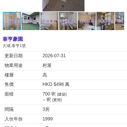
泰亨豪園
大埔,泰亨1號
更新日期
2026-07-31
物業用途
村屋
樓層
高
售價
HKD $498 萬
面積
700 呎
(建築)
-- 呎
(實用)
間隔
3房
入伙年份
1999