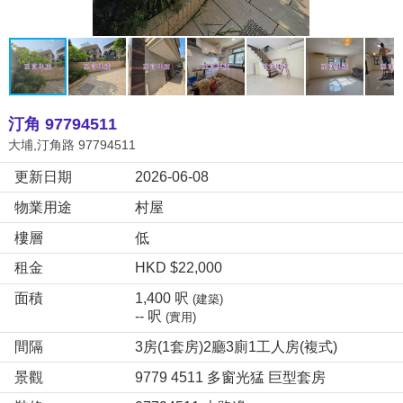
汀角 97794511
大埔,汀角路 97794511
更新日期
2026-06-08
物業用途
村屋
樓層
低
租金
HKD $22,000
面積
1,400 呎
(建築)
-- 呎
(實用)
間隔
3房(1套房)2廳3廁1工人房(複式)
景觀
9779 4511 多窗光猛 巨型套房