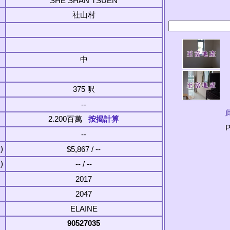
SHE SHAN TSUEN
社山村
中
375 呎
--
2.200百萬
按揭計算
P
--
)
$5,867 / --
)
-- / --
2017
2047
ELAINE
90527035