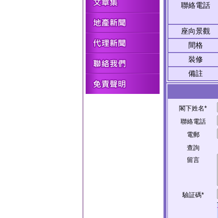
聯絡電話
座向景觀
間格
裝修
備註
閣下姓名*
聯絡電話
電郵
查詢
留言
驗証碼*