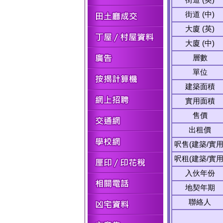
街道 (中)
大廈 (英)
大廈 (中)
層數
單位
建築面積
實用面積
售價
出租價
呎售(建築/實用
呎租(建築/實用
入伙年份
地契年期
聯絡人