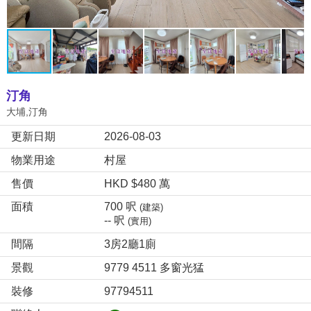
汀角
大埔,汀角
更新日期
2026-08-03
物業用途
村屋
售價
HKD $480 萬
面積
700 呎
(建築)
-- 呎
(實用)
間隔
3房2廳1廁
景觀
9779 4511 多窗光猛
裝修
97794511