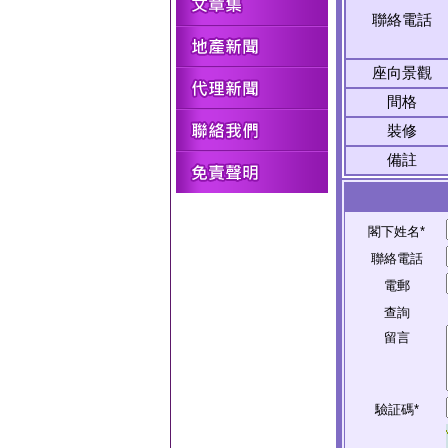
聯絡電話
座向景觀
間格
裝修
備註
閣下姓名*
聯絡電話
電郵
查詢
留言
驗証碼*