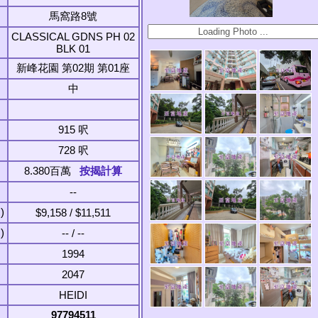
馬窩路8號
CLASSICAL GDNS PH 02
BLK 01
新峰花園 第02期 第01座
中
915 呎
728 呎
8.380百萬
按揭計算
--
)
$9,158 / $11,511
)
-- / --
1994
2047
HEIDI
97794511