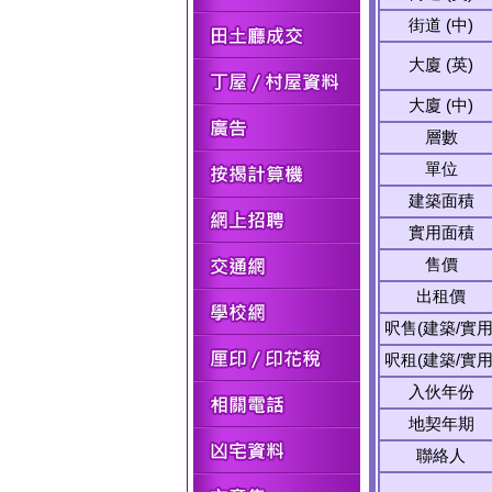
街道 (中)
大廈 (英)
大廈 (中)
層數
單位
建築面積
實用面積
售價
出租價
呎售(建築/實用
呎租(建築/實用
入伙年份
地契年期
聯絡人