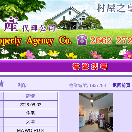
情
列印
物業編號: 1837788
返回前頁
詳情
2026-08-03
住宅
大埔
MA WO RD 8