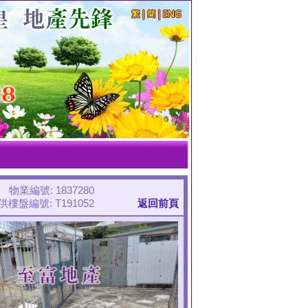
物業編號: 1837280
樓盤編號: T191052
返回前頁