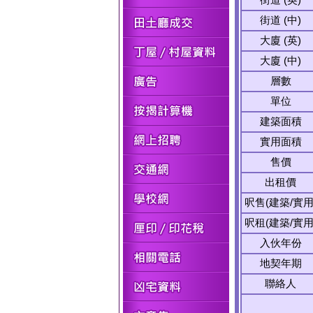
街道 (中)
大廈 (英)
大廈 (中)
層數
單位
建築面積
實用面積
售價
出租價
呎售(建築/實用
呎租(建築/實用
入伙年份
地契年期
聯絡人