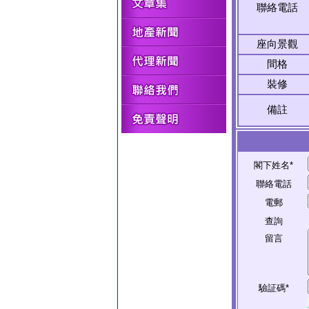
聯絡電話
座向景觀
間格
裝修
備註
閣下姓名*
聯絡電話
電郵
查詢
留言
驗証碼*