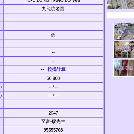
KAU LUNG HANG LO WAI
九龍坑老圍
低
--
--
--
按揭計算
$6,800
)
-- / --
)
-- / --
2047
至富-廖先生
95555708