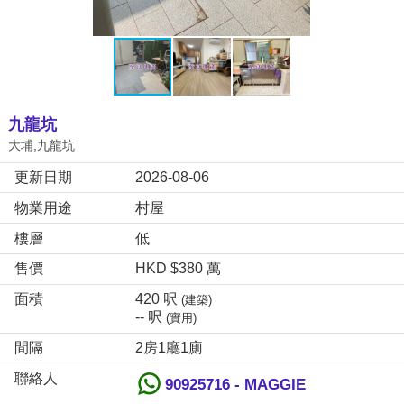
九龍坑
大埔,九龍坑
更新日期
2026-08-06
物業用途
村屋
樓層
低
售價
HKD $380 萬
面積
420 呎
(建築)
-- 呎
(實用)
間隔
2房1廳1廁
聯絡人
90925716 - MAGGIE