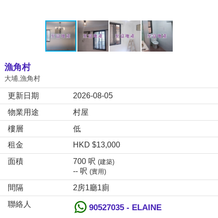
漁角村
大埔,漁角村
更新日期
2026-08-05
物業用途
村屋
樓層
低
租金
HKD $13,000
面積
700 呎
(建築)
-- 呎
(實用)
間隔
2房1廳1廁
聯絡人
90527035 - ELAINE