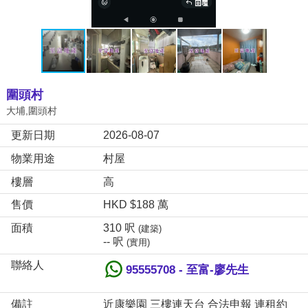
圍頭村
大埔,圍頭村
更新日期
2026-08-07
物業用途
村屋
樓層
高
售價
HKD $188 萬
面積
310 呎
(建築)
-- 呎
(實用)
聯絡人
95555708 - 至富-廖先生
備註
近康樂園 三樓連天台 合法申報 連租約