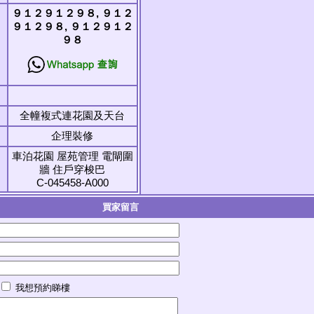
９１２９１２９８, ９１２
９１２９８, ９１２９１２
９８
全幢複式連花園及天台
企理裝修
車泊花園 屋苑管理 電閘圍
牆 住戶穿梭巴
C-045458-A000
買家留言
我想預約睇樓