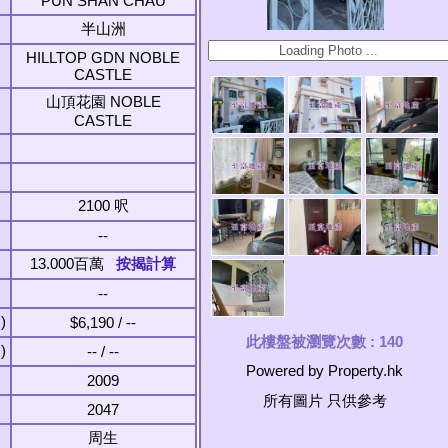
PUN SHAN CHAU
半山洲
HILLTOP GDN NOBLE
CASTLE
山頂花園 NOBLE
CASTLE
2100 呎
--
13.000百萬
按揭計算
--
)
$6,190 / --
此樓盤被瀏覽次數 :
140
)
-- / --
Powered by Property.hk
2009
所有圖片 只供參考
2047
周生