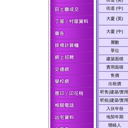
街道 (中)
大廈 (英)
大廈 (中)
層數
單位
建築面積
實用面積
售價
出租價
呎售(建築/實用
呎租(建築/實用
入伙年份
地契年期
聯絡人