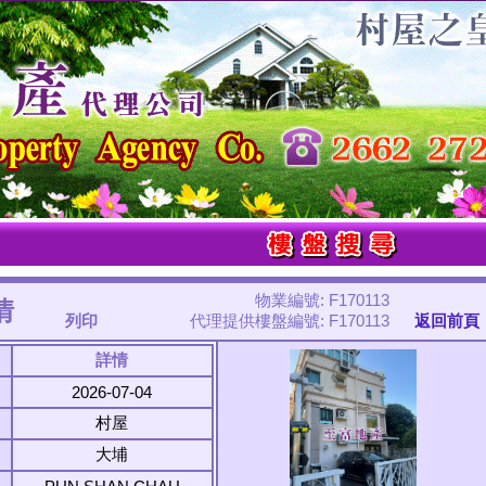
物業編號: F170113
情
列印
代理提供樓盤編號: F170113
返回前頁
詳情
2026-07-04
村屋
大埔