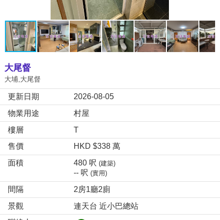
大尾督
大埔,大尾督
更新日期
2026-08-05
物業用途
村屋
樓層
T
售價
HKD $338 萬
面積
480 呎
(建築)
-- 呎
(實用)
間隔
2房1廳2廁
景觀
連天台 近小巴總站