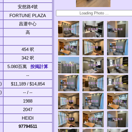
安慈路4號
FORTUNE PLAZA
昌運中心
高
454 呎
342 呎
5.080百萬
按揭計算
--
)
$11,189 / $14,854
)
-- / --
1988
2047
HEIDI
97794511