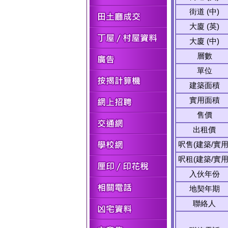
街道 (中)
大廈 (英)
大廈 (中)
層數
單位
建築面積
實用面積
售價
出租價
呎售(建築/實用
呎租(建築/實用
入伙年份
地契年期
聯絡人