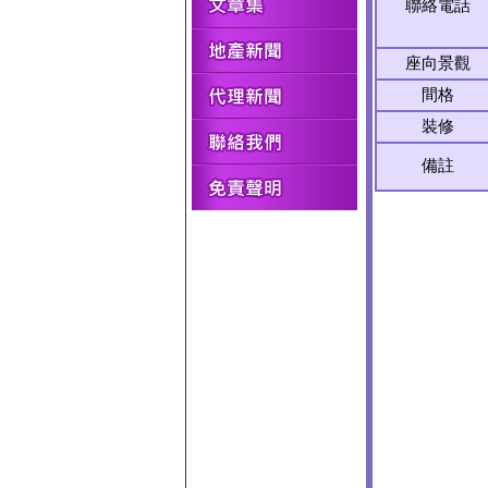
聯絡電話
座向景觀
間格
裝修
備註