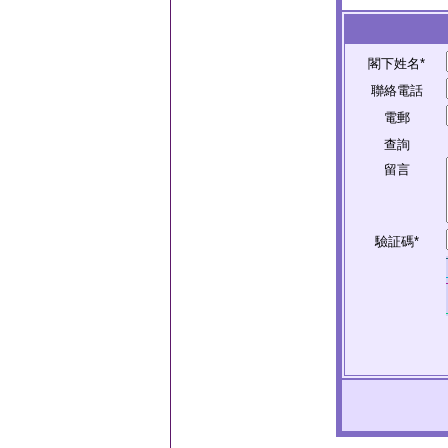
閣下姓名*
聯絡電話
電郵
查詢
留言
驗証碼*