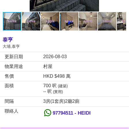
泰亨
大埔,泰亨
更新日期
2026-08-03
物業用途
村屋
售價
HKD $498 萬
面積
700 呎
(建築)
-- 呎
(實用)
間隔
3房(1套房)2廳2廁
聯絡人
97794511 - HEIDI