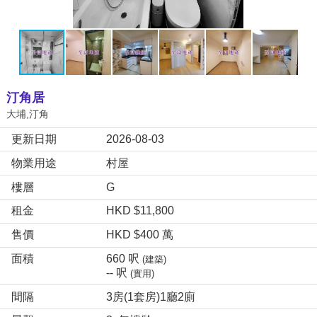
汀角居
大埔,汀角
更新日期
2026-08-03
物業用途
村屋
樓層
G
租金
HKD $11,800
售價
HKD $400 萬
面積
660 呎
(建築)
-- 呎
(實用)
間隔
3房(1套房)1廳2廁