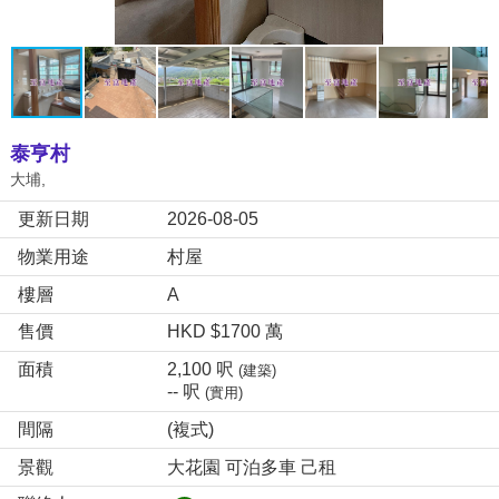
泰亨村
大埔,
更新日期
2026-08-05
物業用途
村屋
樓層
A
售價
HKD $1700 萬
面積
2,100 呎
(建築)
-- 呎
(實用)
間隔
(複式)
景觀
大花園 可泊多車 己租