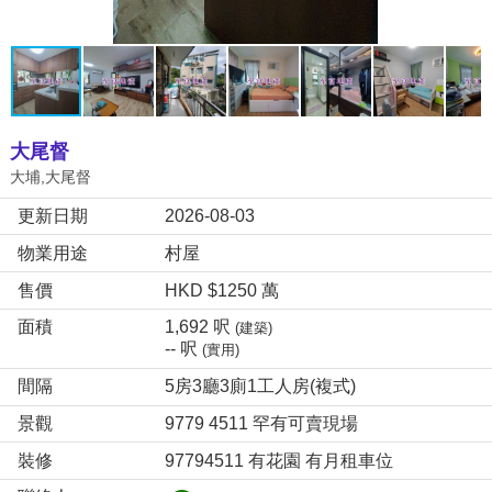
大尾督
大埔,大尾督
更新日期
2026-08-03
物業用途
村屋
售價
HKD $1250 萬
面積
1,692 呎
(建築)
-- 呎
(實用)
間隔
5房3廳3廁1工人房(複式)
景觀
9779 4511 罕有可賣現場
裝修
97794511 有花園 有月租車位