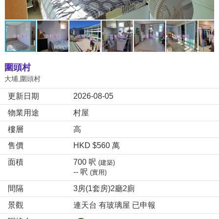
圍頭村
大埔,圍頭村
更新日期
2026-08-05
物業用途
村屋
樓層
高
售價
HKD $560 萬
面積
700 呎
(建築)
-- 呎
(實用)
間隔
3房(1套房)2廳2廁
景觀
連天台 有玻璃屋 已申報