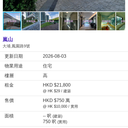
嵐山
大埔,鳳園路9號
更新日期
2026-08-03
物業用途
住宅
樓層
高
租金
HKD $21,800
@ HK $29 / 建築
售價
HKD $750 萬
@ HK $10,000 / 實用
面積
-- 呎
(建築)
750 呎
(實用)