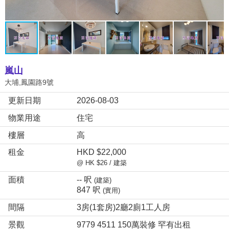
嵐山
大埔,鳳園路9號
更新日期
2026-08-03
物業用途
住宅
樓層
高
租金
HKD $22,000
@ HK $26 / 建築
面積
-- 呎
(建築)
847 呎
(實用)
間隔
3房(1套房)2廳2廁1工人房
景觀
9779 4511 150萬裝修 罕有出租