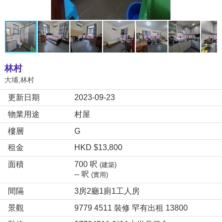
林村
大埔,林村
更新日期
2023-09-23
物業用途
村屋
樓層
G
租金
HKD $13,800
面積
700 呎
(建築)
-- 呎
(實用)
間隔
3房2廳1廁1工人房
景觀
9779 4511 裝修 罕有出租 13800