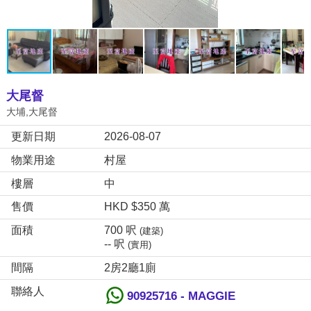
大尾督
大埔,大尾督
更新日期
2026-08-07
物業用途
村屋
樓層
中
售價
HKD $350 萬
面積
700 呎
(建築)
-- 呎
(實用)
間隔
2房2廳1廁
聯絡人
90925716 - MAGGIE