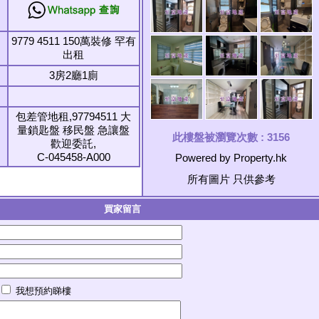
9779 4511 150萬裝修 罕有
出租
3房2廳1廁
包差管地租,97794511 大
量鎖匙盤 移民盤 急讓盤
此樓盤被瀏覽次數 :
3156
歡迎委託,
C-045458-A000
Powered by Property.hk
所有圖片 只供參考
買家留言
我想預約睇樓