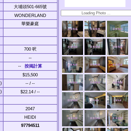
大埔頭501-665號
WONDERLAND
華樂豪庭
700 呎
--
--
按揭計算
$15,500
)
-- / --
)
$22.14 / --
2047
HEIDI
97794511