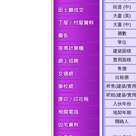
街道 (中)
大廈 (英)
大廈 (中)
層數
單位
建築面積
實用面積
售價
出租價
呎售(建築/實用
呎租(建築/實用
入伙年份
地契年期
聯絡人