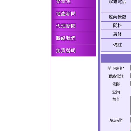
聯絡電話
座向景觀
間格
裝修
備註
閣下姓名*
聯絡電話
電郵
查詢
留言
驗証碼*