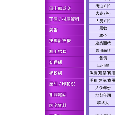
街道 (中)
大廈 (英)
大廈 (中)
層數
單位
建築面積
實用面積
售價
出租價
呎售(建築/實用
呎租(建築/實用
入伙年份
地契年期
聯絡人