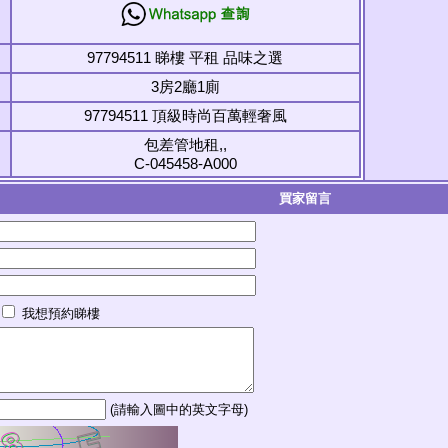
97794511 睇樓 平租 品味之選
3房2廳1廁
97794511 頂級時尚百萬輕奢風
包差管地租,,
C-045458-A000
買家留言
我想預約睇樓
(請輸入圖中的英文字母)