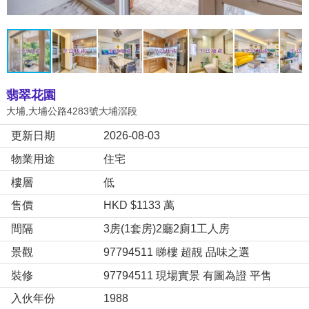
翡翠花園
大埔,大埔公路4283號大埔滘段
更新日期
2026-08-03
物業用途
住宅
樓層
低
售價
HKD $1133 萬
間隔
3房(1套房)2廳2廁1工人房
景觀
97794511 睇樓 超靚 品味之選
裝修
97794511 現場實景 有圖為證 平售
入伙年份
1988