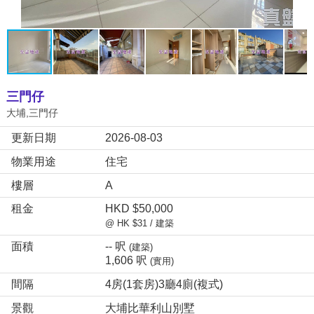
三門仔
大埔,三門仔
更新日期
2026-08-03
物業用途
住宅
樓層
A
租金
HKD $50,000
@ HK $31 / 建築
面積
-- 呎
(建築)
1,606 呎
(實用)
間隔
4房(1套房)3廳4廁(複式)
景觀
大埔比華利山別墅