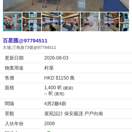
百星匯@97794511
大埔,汀角路73號@97794511
更新日期
2026-08-03
物業用途
村屋
售價
HKD $1150 萬
面積
1,400 呎
(建築)
-- 呎
(實用)
間隔
4房2廳4廁
景觀
屋苑設計 保安嚴謹 戶戶向南
入伙年份
2008