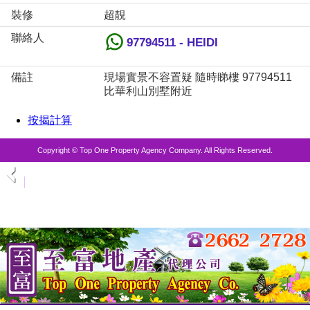
裝修
超靚
聯絡人
97794511 - HEIDI
備註
現場實景不容置疑 隨時睇樓 97794511
比華利山別墅附近
按揭計算
Copyright © Top One Property Agency Company. All Rights Reserved.
物業位置