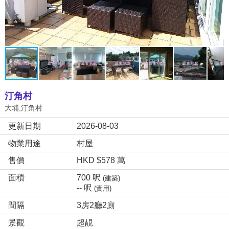
汀角村
大埔,汀角村
更新日期
2026-08-03
物業用途
村屋
售價
HKD $578 萬
面積
700 呎
(建築)
-- 呎
(實用)
間隔
3房2廳2廁
景觀
超靚