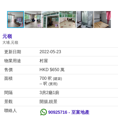
元嶺
大埔,元嶺
更新日期
2022-05-23
物業用途
村屋
售價
HKD $650 萬
面積
700 呎
(建築)
-- 呎
(實用)
間隔
3房2廳1廁
景觀
開揚,靚景
聯絡人
90925716 - 至富地產