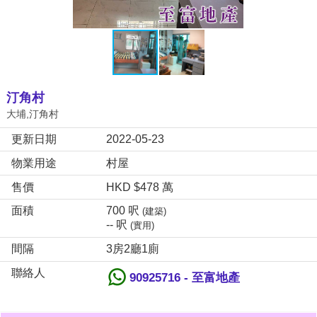
汀角村
大埔,汀角村
更新日期
2022-05-23
物業用途
村屋
售價
HKD $478 萬
面積
700 呎
(建築)
-- 呎
(實用)
間隔
3房2廳1廁
聯絡人
90925716 - 至富地產