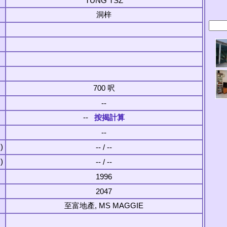
TUNG TSZ
洞梓
700 呎
--
--
按揭計算
--
)
-- / --
)
-- / --
1996
2047
至富地產, MS MAGGIE