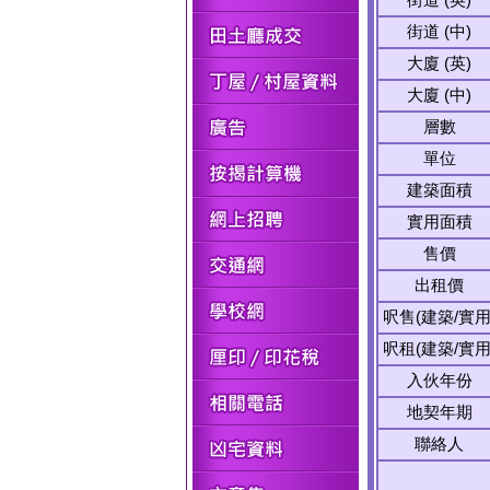
街道 (中)
大廈 (英)
大廈 (中)
層數
單位
建築面積
實用面積
售價
出租價
呎售(建築/實用
呎租(建築/實用
入伙年份
地契年期
聯絡人