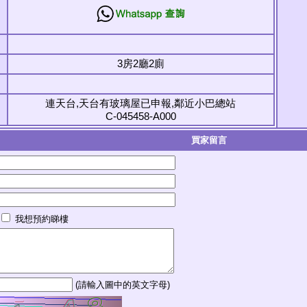
3房2廳2廁
連天台,天台有玻璃屋已申報,鄰近小巴總站
C-045458-A000
買家留言
我想預約睇樓
(請輸入圖中的英文字母)