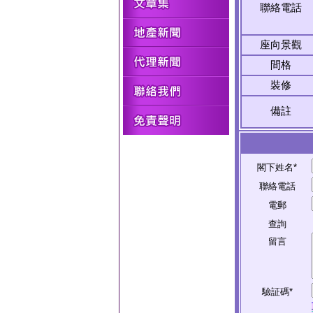
聯絡電話
座向景觀
間格
裝修
備註
閣下姓名*
聯絡電話
電郵
查詢
留言
驗証碼*