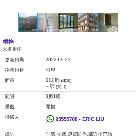
桐梓
大埔,桐梓
更新日期
2022-05-23
物業用途
村屋
面積
612 呎
(建築)
-- 呎
(實用)
間隔
3房1廁
景觀
開揚
聯絡人
95555708 - ERIC LIU
備註
全新,光猛,即買即住,鄰近小巴站